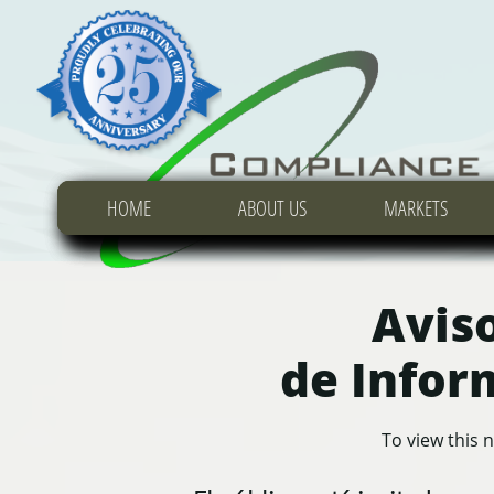
HOME
HOME
HOME
ABOUT US
ABOUT US
ABOUT US
MARKETS
MARKETS
MARKETS
Avis
de Infor
To view this n