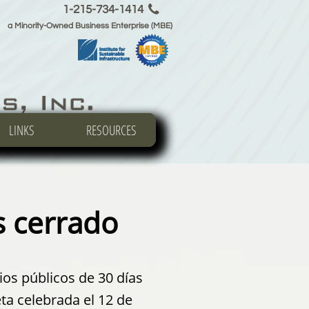

1-215-734-1414
a Minority-Owned Business Enterprise (MBE)
LINKS
LINKS
LINKS
RESOURCES
RESOURCES
RESOURCES
s cerrado
ios públicos de 30 días
ta celebrada el 12 de