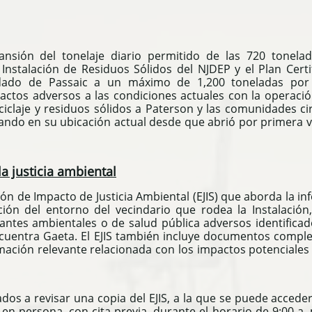
ansión del tonelaje diario permitido de las 720 tonela
Instalación de Residuos Sólidos del NJDEP y el Plan Cer
ndado de Passaic a un máximo de 1,200 toneladas por
pactos adversos a las condiciones actuales con la operaci
ciclaje y residuos sólidos a Paterson y las comunidades 
ndo en su ubicación actual desde que abrió por primera 
a justicia ambiental
n de Impacto de Justicia Ambiental (EJIS) que aborda la in
pción del entorno del vecindario que rodea la Instalación,
santes ambientales o de salud pública adversos identificad
cuentra Gaeta.
El EJIS también incluye documentos comple
mación relevante relacionada con los impactos potenciales
dos a revisar una copia del EJIS, a la que se puede acced
en persona, con cita previa, durante el horario de 9:00 a. m