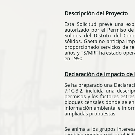
Descripción del Proyecto
Esta Solicitud prevé una exp
autorizado por el Permiso de 
Sólidos del Distrito del Co
sólidos. Gaeta no anticipa im
proporcionado servicios de re
años y TS/MRF ha estado opera
en 1990.
Declaración de impacto de l
Se ha preparado una Declaració
7:1C-3.2, incluida una descri
permisos y los factores estre
bloques censales donde se en
información ambiental e infor
ampliadas propuestas.
Se anima a los grupos interesa
también pueden revisar el EJIS 