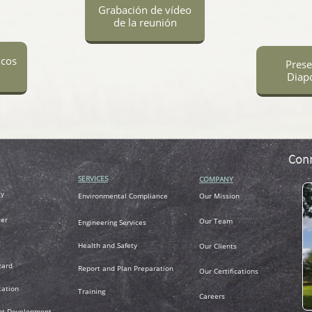
Grabación de vídeo
de la reunión
icos
Prese
Diapo
Conn
SERVICES
COMPANY
ty
Environmental Compliance
Our Mission
er
Our Team
Engineering Services
Health and Safety
Our Clients
zard
R
eport and Plan Preparation
Our Certifications
tation
Training
Careers
nt Development