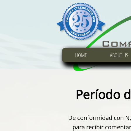
HOME
HOME
HOME
ABOUT US
ABOUT US
ABOUT US
Período d
De conformidad con N.J.
para recibir comentar