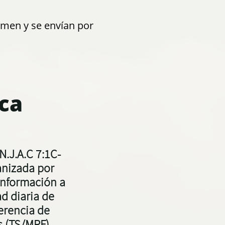
umen y se envían por
ca
N.J.A.C 7:1C-
ganizada por
información a
d diaria de
erencia de
s (TS/MRF)