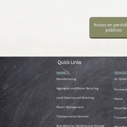
Avisos en periód
públicos
Quick Links
MARKETS
SERVICES
M
anufacturing
Air
Quali
A
ggregate and Waste Recycling
Stormwat
L
and Clearing and Mulching
Waste
Waste Management
Flood Ha
T
ransportation
Services
Transpor
Bulk Material Handling and Storage
Waterfro